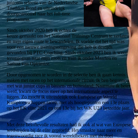
junioren selectie van de Nederlandse
Triathlon Bond en uiteindelijk
doorgestroomd naar het full-time
programma.
Sinds oktober 2020 heb ik echter de
keuze gemaakt om het Nationaal Trainings Centrum te verlaten
en mijn eigen route te bewandelen. Ik voelde dat het tijd was
voor een nieuwe trainingsomgeving die heb ik destijds
gevonden bij PTC Coaching. Sinds oktober 2023 ben ik weer
teruggegaan naar mijn roots en train ik onder Maarten en
Sarissa van Optrimize.
Door opgenomen te worden in de selectie ben ik gaan kennis
maken met racen op het internationale circuit. Ik ben begonnen
met wat junior cups in binnen- en buitenland. Naarmate ik beter
werd, kwam de focus meer op het internationale aspect te
liggen. Zo mocht ik uiteindelijk ook Europese en Wereld
Kampioenschappen racen, met als hoogtepunten een 13e plaats
op het EK elite 2021 en een 13e bij het WK U23 hetzelfde jaar.
Met deze beloftevolle resultaten had ik ook al wat van Europese
wedstrijden bij de elite geproefd. Het smaakte naar meer en
tegenwoordig race ik vooral wereldbekers met als doel