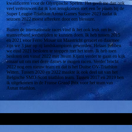
kwalificeren voor de Olympische Spelen. Het geeft me dan ook
veel vertrouwen dat ik kon terugkomen met een 5e plaats bij de
Super League Triathlon Arena Games Sursee 2023 nadat ik
seizoen 2022 moest afbreken door een blessure.
Buiten de internationale races vind ik het ook leuk om in
teamverband wedstrijden te kunnen doen. Ik heb tussen 2015
en 2021 voor Ferro Mosae uit Maastricht geracet en daarmee
zijn we 3 jaar op rij landskampioen geworden. Helaas hebben
we eind 2021 besloten te stoppen met het team. Ik heb toen
besloten om vanaf 2022 met 3team Kijani verder te gaan en kijk
ernaar uit om met deze dames te mogen racen. Verder bracht
2022 nog een nieuw team en dat is het Duitse OV-Triathlon
Witten. Tussen 2020 en 2022 maakte ik ook deel uit van het
Belgische SMO-Scott triathlon team. Tussen 2017 en 2019 ben
ik uitgekomen in de Franse Grand Prix voor het team van
Autun triathlon.