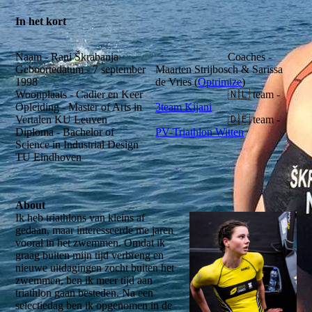
In het kort
Naam - Rani Škrabanja
Coaches -
Geboortedatum - 7 september
Maarten Strijbosch & Sarissa
1998
de Vries (
Optrimize
)
Woonplaats - Cadier en Keer
🇳🇱 team -
Opleiding - Master of Arts in
3team Kijani
Vertalen KU Leuven
🇩🇪 team -
Diploma - Bachelor of
PV-Triathlon Witten
Science in Industrial Design
TU Eindhoven
About
Ik heb triathlons van kleins af
gedaan, maar interesseerde me jaren
vooral in het zwemmen. Omdat ik
graag buiten mijn tijd verbreng en
nieuwe uitdagingen zocht buiten het
zwemmen, ben ik meer tijd aan
triathlon gaan besteden. Na een
selectiedag ben ik opgenomen in de