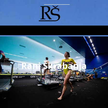
Rani Škrabanja
Triathlete